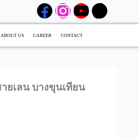
F
I
Y
T
a
n
o
i
ABOUT US
CAREER
c
CONTACT
s
u
k
e
t
t
t
b
a
u
o
o
g
b
k
าชายเลน บางขุนเทียน
o
r
e
k
a
m