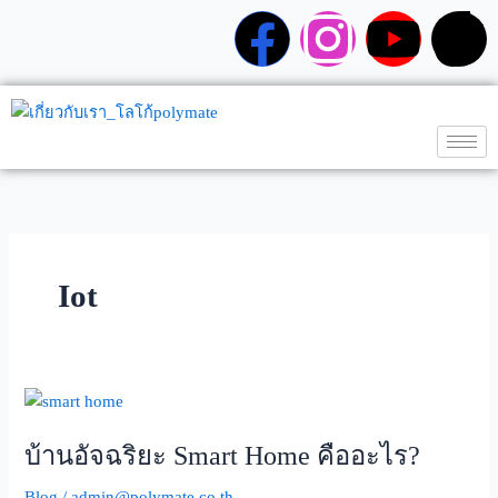
Skip
F
I
Y
T
to
content
a
n
o
i
c
s
u
k
e
t
t
t
b
a
u
o
Iot
o
g
b
k
o
r
e
บ้าน
k
a
อัจฉริยะ
บ้านอัจฉริยะ Smart Home คืออะไร?
Smart
m
Home
Blog
/
admin@polymate.co.th