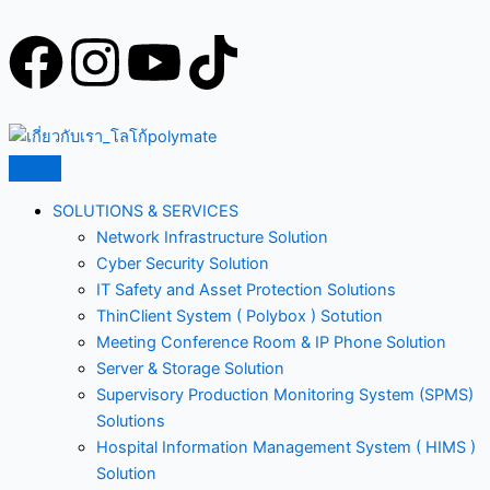
Skip
to
F
I
Y
T
content
a
n
o
i
c
s
u
k
e
t
t
t
SOLUTIONS & SERVICES
Network Infrastructure Solution
b
a
u
o
Cyber Security Solution
IT Safety and Asset Protection Solutions
o
g
b
k
ThinClient System ( Polybox ) Sotution
Meeting Conference Room & IP Phone Solution
o
r
e
Server & Storage Solution
Supervisory Production Monitoring System (SPMS)
Solutions
k
a
Hospital Information Management System ( HIMS )
Solution