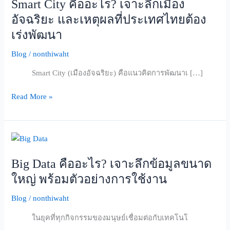
Smart City คืออะไร? เจาะลึกเมือง
คือ
อะไร?
อัจฉริยะ และเหตุผลที่ประเทศไทยต้อง
เจาะ
เร่งพัฒนา
ลึก
เมือง
Blog
/
nonthiwaht
อัจฉริยะ
Smart City (เมืองอัจฉริยะ) คือแนวคิดการพัฒนาเ […]
และ
เหตุผล
Read More »
ที่
ประเทศไทย
ต้อง
Big
เร่ง
Data
พัฒนา
Big Data คืออะไร? เจาะลึกข้อมูลขนาด
คือ
อะไร?
ใหญ่ พร้อมตัวอย่างการใช้งาน
เจาะ
Blog
/
nonthiwaht
ลึก
ข้อมูล
ในยุคที่ทุกกิจกรรมของมนุษย์เชื่อมต่อกับเทคโนโ
ขนาด