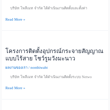
แก้ว
บริษัท โพลีเมท จำกัด ได้ดำเนินงานติดตั้งและตั้งค่า
นำ
แสง
Read More »
โรง
พยาบาล
ราช
โครงการ
พิพัฒน์
ติด
โครงการติดตั้งอุปกรณ์กระจายสัญญาณ
ตั้ง
อุปกรณ์
แบบไร้สาย โชว์รูมวังมะนาว
กระจาย
ผลงานของเรา
/
nonthiwaht
สัญญาณ
แบบ
บริษัท โพลีเมท จำกัด ได้ดำเนินงานติดตั้งระบบ Netwo
ไร้
สาย
Read More »
โชว์รูม
วัง
มะนาว
โครงการ