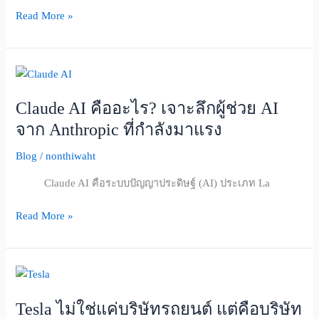
ใหญ่
Read More »
พร้อม
ตัวอย่าง
การ
Claude
ใช้
AI
งาน
Claude AI คืออะไร? เจาะลึกผู้ช่วย AI
คือ
อะไร?
จาก Anthropic ที่กำลังมาแรง
เจาะ
Blog
/
nonthiwaht
ลึก
ผู้
Claude AI คือระบบปัญญาประดิษฐ์ (AI) ประเภท La
ช่วย
AI
Read More »
จาก
Anthropic
ที่
Tesla
กำลัง
ไม่ใช่
มา
Tesla ไม่ใช่แค่บริษัทรถยนต์ แต่คือบริษัท
แค่
แรง