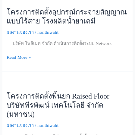
ติด
โครงการติดตั้งอุปกรณ์กระจายสัญญาณ
ตั้ง
อุปกรณ์
แบบไร้สาย โรงผลิตนํ้ายาเคมี
กระจาย
ผลงานของเรา
/
nonthiwaht
สัญญาณ
แบบ
บริษัท โพลีเมท จำกัด ดำเนินการติดตั้งระบบ Network
ไร้
สาย
Read More »
โรง
ผลิ
ตนํ้า
โครงการ
ยา
ติด
เคมี
โครงการติดตั้งพื้นยก Raised Floor
ตั้ง
พื้น
บริษัทพีรพัฒน์ เทคโนโลยี จำกัด
ยก
(มหาชน)
Raised
Floor
ผลงานของเรา
/
nonthiwaht
บริษัท