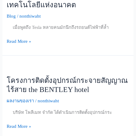
บริษัท
เทคโนโลยีแห่งอนาคต
รถยนต์
Blog
/
nonthiwaht
แต่
คือ
เมื่อพูดถึง Tesla หลายคนมักนึกถึงรถยนต์ไฟฟ้าที่ล้ำ
บริษัท
เทคโนโลยี
Read More »
แห่ง
อนาคต
โครงการ
ติด
โครงการติดตั้งอุปกรณ์กระจายสัญญาณ
ตั้ง
อุปกรณ์
ไร้สาย the BENTLEY hotel
กระจาย
ผลงานของเรา
/
nonthiwaht
สัญญาณ
ไร้
บริษัท โพลีเมท จำกัด ได้ดำเนินการติดตั้งอุปกรณ์กระ
สาย
the
Read More »
BENTLEY