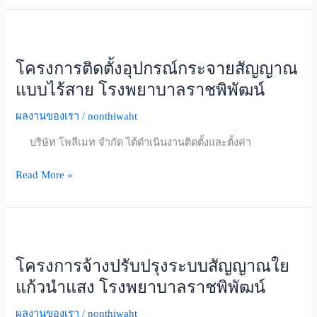
hotel
โครงการ
ติด
โครงการติดตั้งอุปกรณ์กระจายสัญญาณ
ตั้ง
อุปกรณ์
แบบไร้สาย โรงพยาบาลราชพิพัฒน์
กระจาย
ผลงานของเรา
/
nonthiwaht
สัญญาณ
แบบ
บริษัท โพลีเมท จำกัด ได้ดำเนินงานติดตั้งและตั้งค่า
ไร้
สาย
Read More »
โรง
พยาบาล
ราช
โครงการ
พิพัฒน์
จ้าง
โครงการจ้างปรับปรุงระบบสัญญาณใย
ปรับปรุง
ระบบ
แก้วนำแสง โรงพยาบาลราชพิพัฒน์
สัญญาณ
ผลงานของเรา
/
nonthiwaht
ใย