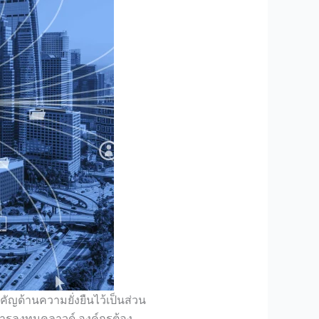
คัญด้
า
น
ความยั่งยื
น
ไว้เป็
น
ส่ว
น
า
รลงทุ
น
คลาวด์ องค์กรต้อง