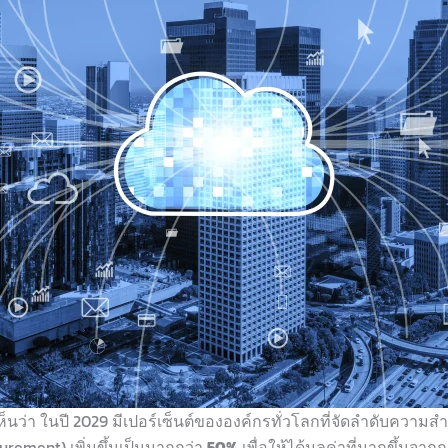
ห็
น
ว่า ใ
น
ปี
2029
มีเปอ
ร์
เซ็
น
ต์ขององค์กรทั่
วโลกที่จัดลำดับความสำ
curement)
เพิ่มขึ้
น
เป็
น
มากกว่า
50%
เพื่อให้ได้มูลค่าที่มากขึ้
น
จาก
ก