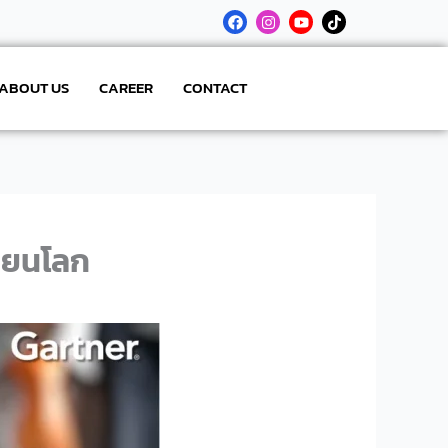
F
I
Y
T
a
n
o
i
c
s
u
k
e
t
t
t
b
a
u
o
ABOUT US
CAREER
CONTACT
o
g
b
k
o
r
e
k
a
m
ี่ยนโลก