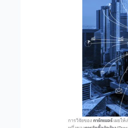
กา
รวิจัยของ
การ์
ท
เนอร์
เผยให้เ
ห
น
งของ
กา
รจัดซื้อจัดจ้าง
(
Pro