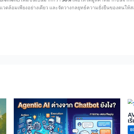
แวดล้อมเพียงอย่
างเดียว และจัดวางกลยุทธ์ความยั่
งยื
น
ของต
น
ให้ส
AV
เร
B