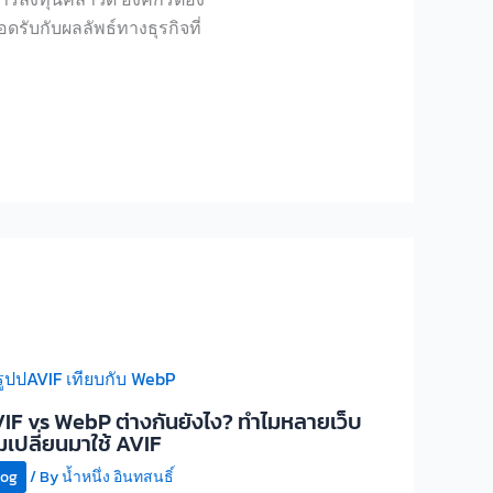
อดรับกับผลลัพธ์
ทางธุรกิจที่
IF vs WebP ต่างกันยังไง? ทำไมหลายเว็บ
ิ่มเปลี่ยนมาใช้ AVIF
log
/ By
น้ำหนึ่ง อินทสนธิ์