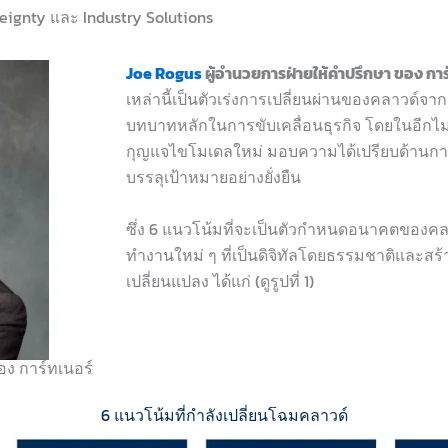
ereignty และ Industry Solutions
Joe Rogus
ผู้อำ
น
วย
กา
รฝ่ายให้คำปรึ
กษา ของ
การ
เหล่านี้เป็นตัวเร่งการเปลี่ยนผ่านของคลาวด์จา
บทบาทหลักในการขับเคลื่อนธุรกิจ โดยในอีกไม่ก
กุญแจไขโมเดลใหม่ มอบความได้เปรียบด้านการ
บรรลุเป้าหมายอย่างยั่งยืน
ซึ่ง 6
แ
น
วโ
น
้มที่จะเป็
น
ตั
วกำห
น
ดอ
น
าคตของคลาว
ทำงา
น
ใหม่ ๆ ที่เป็
น
ดิจิทัลโดยธรรมชาติ
และสร้
เปลี่ย
น
แปลง ได้แก่ (ดูรูปที่
1)
อง การ์ทเนอร์
6 แนวโน้มที่กำลังเปลี่ยนโฉมคลาวด์