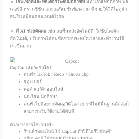
🔹
เอฟเฟกต์และฟิลเตอร์ระดับมืออาชีพ
มีทั้งเอฟเฟกต์ภาพ ฟิล
เตอร์สี ทรานซิชัน และแอนิเมชันข้อความ ที่ช่วยให้วิดีโอดูน่า
สนใจเหมือนคอนเทนต์ไวรัล
🔹
มี AI ช่วยตัดต่อ
เช่น ลบพื้นหลังอัตโนมัติ, ใส่ซับไตเติล
อัตโนมัติ, ปรับภาพให้คมชัดช่วยประหยัดเวลาและทำงานได้
เร็วขึ้นมาก
CapCut เหมาะกับใคร
คนทำ TikTok / Reels / Shorts clip
ยูทูบเบอร์
พ่อค้าแม่ค้าออนไลน์
นักเรียน นักศึกษา
คนทั่วไปที่อยากตัดต่อวิดีโอสวย ๆ ที่ไม่มีพื้นฐานตัดต่อก็
สามารถเริ่มใช้งานได้ทันที
ตัวอย่างการใช้งานจริง
ร้านค้าออนไลน์ ใช้ CapCut ทำวิดีโอรีวิวสินค้า
ครีเอเตอร์ ใช้ตัดคลิปไวรัลลง TikTok