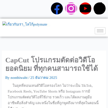
Skip
F
I
Y
T
to
content
a
n
o
i
c
s
u
k
e
t
t
t
b
a
u
o
CapCut โปรแกรมตัดต่อวิดีโอ
o
g
b
k
ยอดนิยม ที่ทุกคนสามารถใช้ได้
o
r
e
By
nonthiwaht
/
25 ธันวาคม 2025
ในยุคที่คอนเทนต์วิดีโอครองโลก ไม่ว่าจะเป็น TikTok,
k
a
Facebook Reels, YouTube Shorts หรือ Instagram การมี
โปรแกรมตัดต่อวิดีโอที่ใช้ง่าย รวดเร็ว และได้ผลงานดูมือ
m
อาชีพคือสิ่งสำคัญ และหนึ่งในชื่อที่ถูกพูดถึงมากที่สุดในตอนนี้