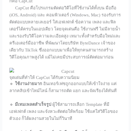
ก็คือ CapCut
CapCut คือโปรแกรมตัดต่อวิดีโอที่ใช้งานได้ทั้งบน มือถือ
(iOS, Android) และ คอมพิวเตอร์ (Windows, Mac) รองรับการ
ตัดต่อแบบหลายเลเยอร์ ใส่เอฟเฟกต์ ข้อความ เพลง และฟิล
เตอร์ได้ครบในแอปเดียว โดยจุดเด่นคือ ใช้งานฟรี ไม่มีลายน้ำ
และรองรับวิดีโอความละเอียดสูง เหมาะทั้งสำหรับมือใหม่และ
ครีเอเตอร์มืออาชีพ ที่พัฒนาโดยบริษัท ByteDance เจ้าของ
เดียวกับ TikTok ซึ่งออกแบบมาเพื่อให้ทุกคนสามารถสร้าง
วิดีโอคุณภาพสูงได้ แม้ไม่เคยมีประสบการณ์ตัดต่อมาก่อน
จุดเด่นที่ทำให้ CapCut ได้รับความนิยม
🔹
ใช้งานง่ายมาก
อินเทอร์เฟซถูกออกแบบให้เข้าใจง่าย แค่
ลากคลิปเข้าไทม์ไลน์ ก็สามารถตัด แยก และจัดเรียงได้ทันที
🔹
มีเทมเพลตสำเร็จรูป
ผู้ใช้สามารถเลือก Template ที่มี
เอฟเฟกต์ เพลง และจังหวะตัดต่อให้พร้อม ใช้แค่ใส่วิดีโอของ
ตัวเอง ก็ได้ผลงานสวยในไม่กี่วินาที