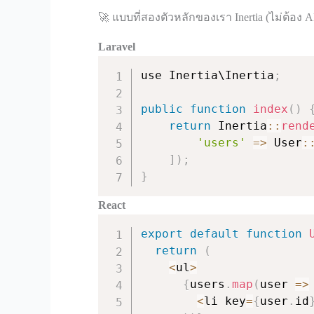
🚀 แบบที่สองตัวหลักของเรา Inertia (ไม่ต้อง A
Laravel
use Inertia\Inertia
;
public
function
index
(
)
return
 Inertia
:
:
rend
'users'
=>
 User
:
]
)
;
}
React
export
default
function
return
(
<
ul
>
{
users
.
map
(
user
=>
<
li key
=
{
user
.
id