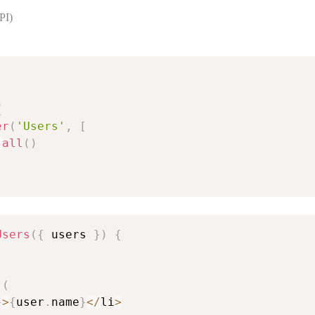
PI)
{
er
(
'Users'
,
[
:
all
(
)
Users
(
{
 users 
}
)
{
(
}
>
{
user
.
name
}
<
/
li
>