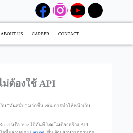
F
I
Y
T
a
n
o
i
ABOUT US
CAREER
c
CONTACT
s
u
k
e
t
t
t
b
a
u
o
o
g
b
k
ไม่ต้องใช้ API
o
r
e
็บ “ทันสมัย” มากขึ้น เช่น การทำให้หน้าเว็บ
k
a
m
eact หรือ Vue ได้ทันที โดยไม่ต้องสร้าง API
้าใจพื้นฐานของ
Laravel
เพิ่มเติม สามารถอ่านต่อ