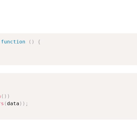
function
(
)
{
n
(
)
)
rs
(
data
)
)
;