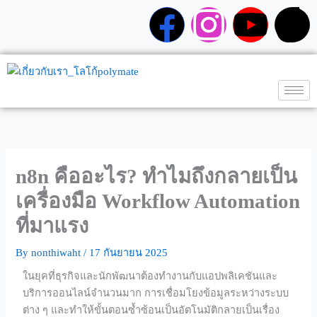
Skip
F
I
Y
T
to
content
a
n
o
i
c
s
u
k
e
t
t
t
b
a
u
o
n8n คืออะไร? ทำไมถึงกลายเป็น
o
g
b
k
เครื่องมือ Workflow Automation
ที่มาแรง
o
r
e
By
nonthiwaht
/
17 กันยายน 2025
k
a
ในยุคที่ธุรกิจและนักพัฒนาต้องทำงานกับแอปพลิเคชันและ
บริการออนไลน์จำนวนมาก การเชื่อมโยงข้อมูลระหว่างระบบ
m
ต่าง ๆ และทำให้ขั้นตอนซ้ำซ้อนเป็นอัตโนมัติกลายเป็นเรื่อง