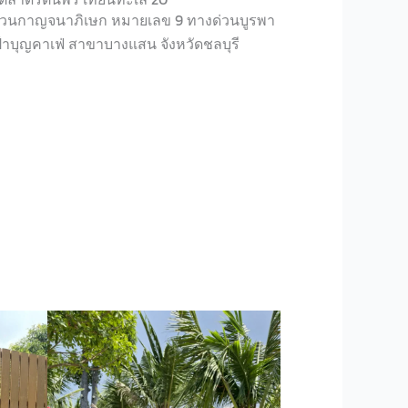
่วนกาญจนาภิเษก หมายเลข 9 ทางด่วนบูรพา
 1 ป้าบุญคาเฟ่ สาขาบางแสน จังหวัดชลบุรี