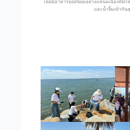
โดยมีอาหารยอดนิยมอย่างแหนมเนืองที่มีรส
และนํ้าจิ้มเข้ากัน