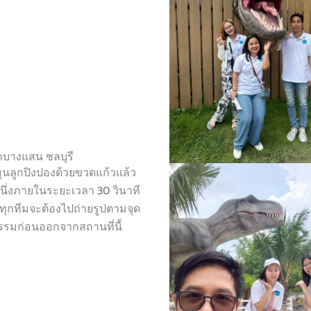
ขาบางแสน ชลบุรี
มุนลูกปิงปองด้วยขวดแก้วแล้ว
นึ่งภายในระยะเวลา 30 วินาที
ุกทีมจะต้องไปถ่ายรูปตามจุด
จกรรมก่อนออกจากสถานที่นี้