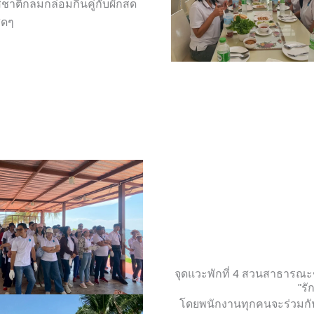
ชาติกลมกล่อมกินคู่กับผักสด
สุดๆ
จุดแวะพักที่ 4 สวนสาธารณะ
"รั
โดยพนักงานทุกคนจะร่วมกัน