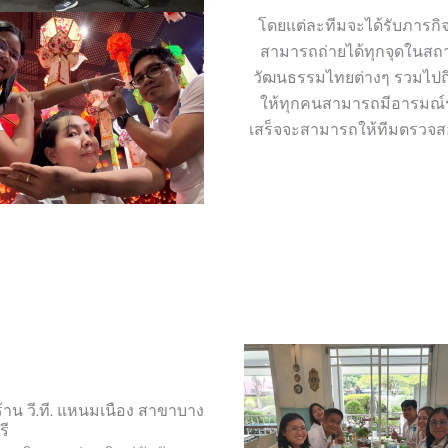
โดยแต่ละทีมจะได้รับภารกิจ
สามารถถ่ายได้ทุกจุดในสถา
วัฒนธรรมไทยต่างๆ รวมไปถึงภ
ให้ทุกคนสามารถมีอารมณ์ร่ว
เสร็จจะสามารถให้ทีมตรวจ
้าน วี.ที. แหนมเนือง สาขาบาง
รี