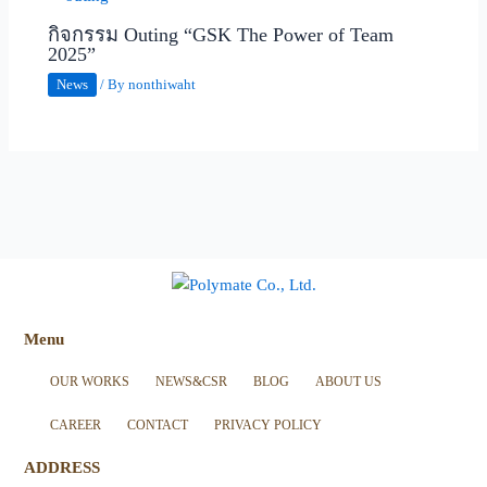
กิจกรรม Outing “GSK The Power of Team
2025”
News
/ By
nonthiwaht
Menu
OUR WORKS
NEWS&CSR
BLOG
ABOUT US
CAREER
CONTACT
PRIVACY POLICY
ADDRESS