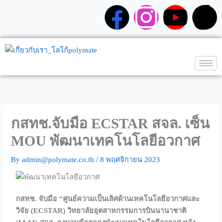
Skip
F
I
Y
T
to
content
a
n
o
i
c
s
u
k
e
t
t
t
b
a
u
o
กสทช.จับมือ ECSTAR สจล. เซ็น
o
g
b
k
MOU พัฒนาเทคโนโลยีอวกาศ
o
r
e
By
admin@polymate.co.th
/
8 พฤศจิกายน 2023
k
a
กสทช. จับมือ “ศูนย์ความเป็นเลิศด้านเทคโนโลยีอวกาศและ
m
วิจัย (ECSTAR) วิทยาลัยอุตสาหกรรมการบินนานาชาติ