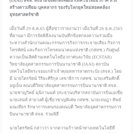
(IAAI) สจล. ลงนามข้อตกลงพัฒนาเทคโนโลยีอวกาศ หวัง
สร้างดาวเทียม-บุคคลากร รองรับโลกยุคใหม่สอดคล้อง
ยุทธศาสตร์ชาติ
เมื่อวันที่ 29 ธ.ค.65 ผู้สื่อข่าวรายงานว่า เมื่อวันที่ 26 ธ.ค.2565
ที่ผ่านมา มีการจัดพิธีลงนามบันทึกข้อตกลงความร่วมมือ
ระหว่างสำนักงานคณะกรรมการกิจการกระจายเสียง กิจการ
โทรทัศน์ และกิจการโทรคมนาคมแห่งชาติ (กสทช.) กับศูนย์
ความเป็นเลิศด้านเทคโนโลยีอวกาศและวิจัย (ECSTAR)
วิทยาลัยอุตสาหกรรมการบินนานาชาติ (IAAI) สถาบัน
เทคโนโลยีพระจอมเกล้าเจ้าคุณทหารลาดกระบัง (สจล.) โดย
มี นายไตรรัตน์ วิริยะศิริกุล เลขาธิการ กสทช. นายเสริมศักดิ์
อยู่เย็น คณบดีวิทยาลัยอุตสาหกรรมการบินนานาชาติ สจล.
นายชาญวิทย์ มุนิกานนท์ ประธานบริหารสถาบันการบินเอเซีย
นายเสน่ห์ สายวงศ์ ผู้เชี่ยวชาญพิเศษ กสทช. นายเจษฎา ทิพย์
มณเทียร รักษาการแทนรองคณบดี วิทยาลัยอุตสาหกรรมการ
บินนานาชาติ สจล. ร่วมพิธี
นายไตรรัตน์ กล่าวว่า จากความก้าวหน้าทางเทคโนโลยีที่